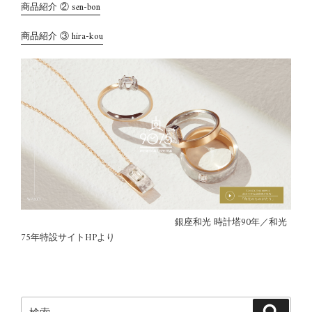
商品紹介 ② sen-bon
商品紹介 ③ hira-kou
銀座和光 時計塔90年／和光
75年特設サイトHPより
検
検
索:
索