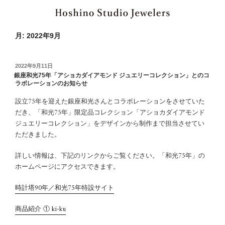
月:
2022年9月
投
2022年9月11日
稿
銀座和光75年「アショカダイアモンド ジュエリーコレクション」とのコ
日:
ラボレーションのお知らせ
設立75年を迎えた銀座和光さんとコラボレーションをさせていた
だき、「和光75年」限定品コレクション「アショカダイアモンド
ジュエリーコレクション」をデザインから制作まで担当させてい
ただきました。
詳しい情報は、下記のリンクからご覧ください。「和光75年」の
ホームページにアクセスできます。
時計塔90年／和光75年特設サイト
商品紹介 ① ki-ku